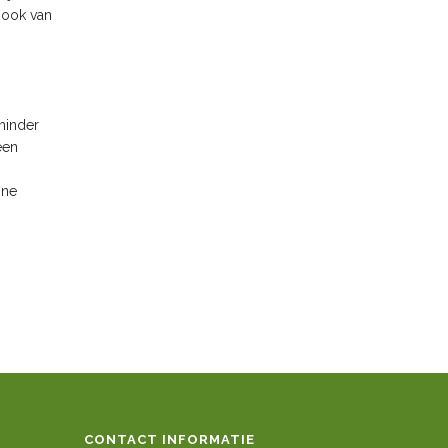
r ook van
minder
een
ine
CONTACT INFORMATIE