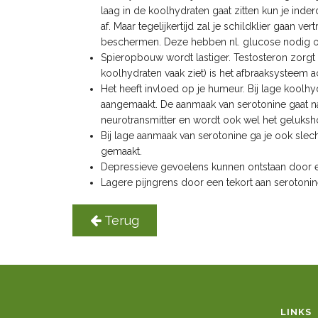
laag in de koolhydraten gaat zitten kun je inder
af. Maar tegelijkertijd zal je schildklier gaan v
beschermen. Deze hebben nl. glucose nodig 
Spieropbouw wordt lastiger. Testosteron zorgt o
koolhydraten vaak ziet) is het afbraaksysteem 
Het heeft invloed op je humeur. Bij lage kool
aangemaakt. De aanmaak van serotonine gaat na
neurotransmitter en wordt ook wel het gelu
Bij lage aanmaak van serotonine ga je ook slec
gemaakt.
Depressieve gevoelens kunnen ontstaan door e
Lagere pijngrens door een tekort aan serotoni
Terug
LINKS