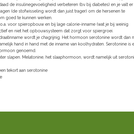
daad de insulinegevoeligheid verbeteren (bv bij diabetes) en je valt e
ertragen (de stofwisseling wordt dan juist trager) om de hersenen te
om goed te kunnen werken.
.a. voor spieropbouw en bij lage calorie-inname (wat je bij weinig
actief en niet het opbouwsysteem dat zorgt voor spiergroei.
hydraatinname wordt je chagrijnig. Het hormoon serotonine wordt dan 
melijk hand in hand met de inname van koolhydraten. Serotonine is 
kshormoon genoemd.
hter slapen. Melatonine, het slaaphormoon, wordt namelijk uit seroton
en tekort aan serotonine
ne