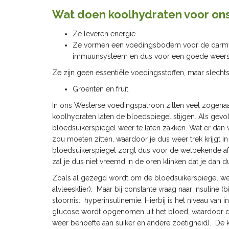
Wat doen koolhydraten voor on
Ze leveren energie
Ze vormen een voedingsbodem voor de darmfl
immuunsysteem en dus voor een goede weers
Ze zijn geen essentiële voedingsstoffen, maar slechts
Groenten en fruit
In ons Westerse voedingspatroon zitten veel zogenaam
koolhydraten laten de bloedspiegel stijgen. Als gev
bloedsuikerspiegel weer te laten zakken. Wat er dan v
zou moeten zitten, waardoor je dus weer trek krijgt i
bloedsuikerspiegel zorgt dus voor de welbekende after
zal je dus niet vreemd in de oren klinken dat je dan 
Zoals al gezegd wordt om de bloedsuikerspiegel wee
alvleesklier). Maar bij constante vraag naar insuline (
stoornis: hyperinsulinemie. Hierbij is het niveau van 
glucose wordt opgenomen uit het bloed, waardoor de 
weer behoefte aan suiker en andere zoetigheid). De ka