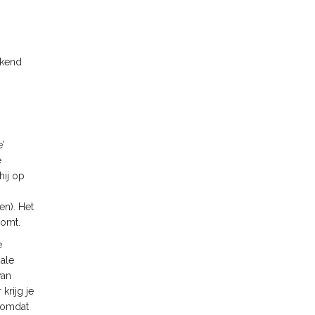
rkend
’
e
hij op
en). Het
komt.
e
nale
van
krijg je
t omdat