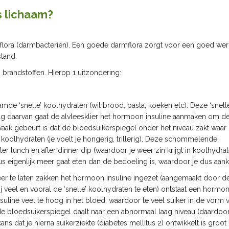
s lichaam?
ora (darmbacteriën). Een goede darmflora zorgt voor een goed we
tand.
 brandstoffen. Hierop 1 uitzondering:
de ‘snelle’ koolhydraten (wit brood, pasta, koeken etc). Deze ‘snelle
olg daarvan gaat de alvleesklier het hormoon insuline aanmaken om d
aak gebeurt is dat de bloedsuikerspiegel onder het niveau zakt waar 
n koolhydraten (je voelt je hongerig, trillerig). Deze schommelende
 lunch en after dinner dip (waardoor je weer zin krijgt in koolhydrat
dus eigenlijk meer gaat eten dan de bedoeling is, waardoor je dus aan
r te laten zakken het hormoon insuline ingezet (aangemaakt door d
bij veel en vooral de ‘snelle’ koolhydraten te eten) ontstaat een hormo
insuline veel te hoog in het bloed, waardoor te veel suiker in de vorm 
bloedsuikerspiegel daalt naar een abnormaal laag niveau (daardoor 
ns dat je hierna suikerziekte (diabetes mellitus 2) ontwikkelt is groo