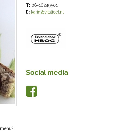
T:
06-16249501
E:
karin@vitalieet.nl
Social media
e menu?