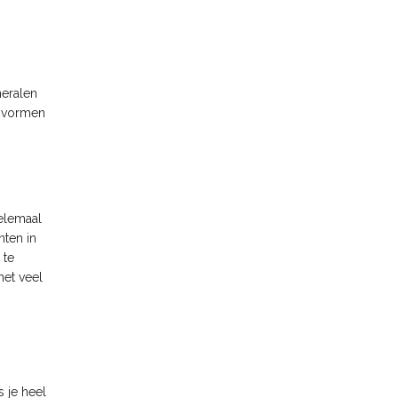
neralen
t vormen
helemaal
nten in
 te
met veel
 je heel