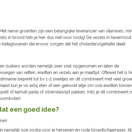
Met name groenten zijn een belangrijke leverancier van vitamines, mi
els in brood heb je hier dus niet voor nodig! De vezels in havermou
 betaglucanen die ervoor zorgen dat het cholesterolgehalte daalt.
en (suikers worden namelijk zeer snel opgenomen en laten de
voegen van vetten, eiwitten en vezels aan je maaltijd. Oftewel het is 
odinname beperkt tot bv 1-2 sneetjes en dit combineert met veel groe
ast kun je vis erbij eten of een gekookt eitje om ook eiwitten binnen
spelt of kamut) pasta of zilvervliesrijst pakken, mits je dit combineert 
e roomboter)
dat een goed idee?
nen:
ijn namelijk ook nodig voor je hersenen en rode bloedlichaampjes. Als