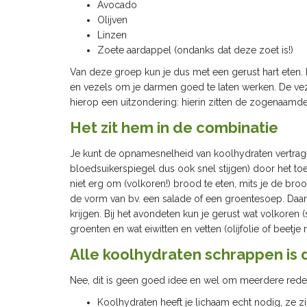
Avocado
Olijven
Linzen
Zoete aardappel (ondanks dat deze zoet is!)
Van deze groep kun je dus met een gerust hart eten. 
en vezels om je darmen goed te laten werken. De vez
hierop een uitzondering: hierin zitten de zogenaamde
Het zit hem in de combinatie
Je kunt de opnamesnelheid van koolhydraten vertrag
bloedsuikerspiegel dus ook snel stijgen) door het toe
niet erg om (volkoren!) brood te eten, mits je de bro
de vorm van bv. een salade of een groentesoep. Daarna
krijgen. Bij het avondeten kun je gerust wat volkoren (
groenten en wat eiwitten en vetten (olijfolie of beetj
Alle koolhydraten schrappen is 
Nee, dit is geen goed idee en wel om meerdere rede
Koolhydraten heeft je lichaam echt nodig, ze z