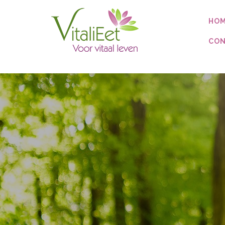
UA-97226585-1
HO
CON