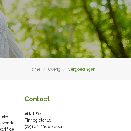
Home
Overig
Vergoedingen
Contact
VitaliEet
nele
Tinnegieter 10
ggevende
5091GN Middelbeers
drijf de