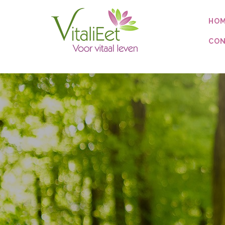
UA-97226585-1
HO
CON