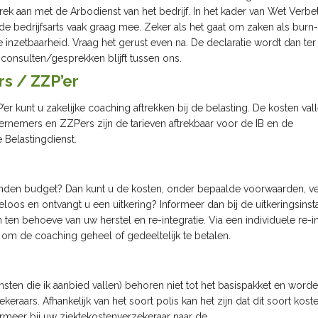
ek aan met de Arbodienst van het bedrijf. In het kader van Wet Verbe
de bedrijfsarts vaak graag mee. Zeker als het gaat om zaken als burn
inzetbaarheid. Vraag het gerust even na. De declaratie wordt dan ter
consulten/gesprekken blijft tussen ons.
s / ZZP’er
er kunt u zakelijke coaching aftrekken bij de belasting. De kosten val
emers en ZZP’ers zijn de tarieven aftrekbaar voor de IB en de
 Belastingdienst.
den budget? Dan kunt u de kosten, onder bepaalde voorwaarden, v
loos en ontvangt u een uitkering? Informeer dan bij de uitkeringsinst
en behoeve van uw herstel en re-integratie. Via een individuele re-in
m de coaching geheel of gedeeltelijk te betalen.
ten die ik aanbied vallen) behoren niet tot het basispakket en word
raars. Afhankelijk van het soort polis kan het zijn dat dit soort kost
rmeer bij uw ziektekostenverzekeraar naar de