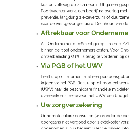
kosten volledig op zich neemt. Of ga een gespr
Poortwachter werkt een bedrijf na overleg met 
preventie, langdurig ziekteverzuim of duurzame 
naar de werkgever gestuurd. De inhoud van de 
Aftrekbaar voor Ondernemer
Als Ondernemer of officieel geregistreerde ZZP’
binnen de post ondernemerskosten. Voor Ondern
omzetbelasting (21%) is terug te vorderen bij de
Via PGB of het UWV
Leeft u op dit moment met een persoonsgebon
krijgen via het PGB. Bent u op dit moment werke
(UWV) naar de beschikbare financiële middelen t
overeenkomst reserveert het UWV een budget o
Uw zorgverzekering
Orthomoleculaire consulten (waaronder de diens
doorgaans niet vergoed door ziektekostenverzeke
opgenomen zijn in het aanvullende pakket. Info