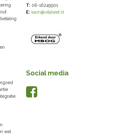
tering
T:
06-16249501
-out
E:
karin@vitalieet.nl
 betaling
len
Social media
ergoed
antie
tegratie
en
en wel